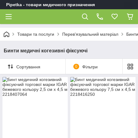
Pipetka - товари медичного призначення
Товари та послуги
Перев'язувальний матеріал
Бинти
Бинти медичні когезивні фіксуючі
Сортування
0
Фільтри