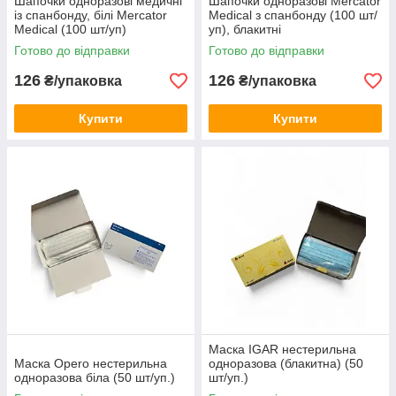
Шапочки одноразові медичні
Шапочки одноразові Mercator
із спанбонду, білі Mercator
Medical з спанбонду (100 шт/
Medical (100 шт/уп)
уп), блакитні
Готово до відправки
Готово до відправки
126
126
₴/упаковка
₴/упаковка
Купити
Купити
Маска IGAR нестерильна
Маска Opero нестерильна
одноразова (блакитна) (50
одноразова біла (50 шт/уп.)
шт/уп.)