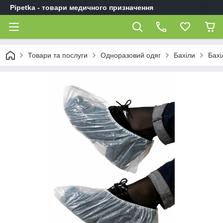
Pipetka - товари медичного призначення
Товари та послуги
Одноразовий одяг
Бахіли
Бахі