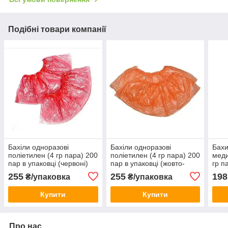
Подібні товари компанії
Бахіли одноразові
Бахіли одноразові
Бахи
поліетилен (4 гр пара) 200
поліетилен (4 гр пара) 200
меди
пар в упаковці (червоні)
пар в упаковці (жовто-
гр п
помаранчеві)
упак
255
255
198
₴/упаковка
₴/упаковка
Купити
Купити
Про нас