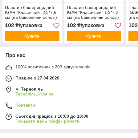
Пластир бактерицидний
Пластир бактерицидний
Плас
IGAR "Класичний" 2,5*7,6
IGAR "Класичний" 1,9*7,2
IGAR
см (на бавовняній основі)
см (на бавовняній основі)
(на 
(100 шт/уп.)
(100 шт/уп.)
осно
102
102
102
₴/упаковка
₴/упаковка
Купити
Купити
Про нас
100% позитивних з 203 відгуків за рік
Працює з 27.04.2020
м. Тернопіль
Тернопіль, Україна
Контакти
Сьогодні працює з 10:00 до 16:00
Показати весь графік роботи