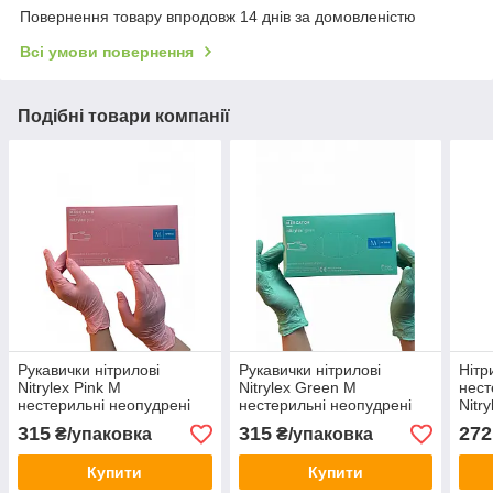
Повернення товару впродовж 14 днів за домовленістю
Всі умови повернення
Подібні товари компанії
Рукавички нітрилові
Рукавички нітрилові
Нітр
Nitrylex Pink М
Nitrylex Green М
нест
нестерильні неопудрені
нестерильні неопудрені
Nitr
(50 пар/уп) рожеві
(50 пар/уп) зелені
сині
315
315
272
₴/упаковка
₴/упаковка
Купити
Купити