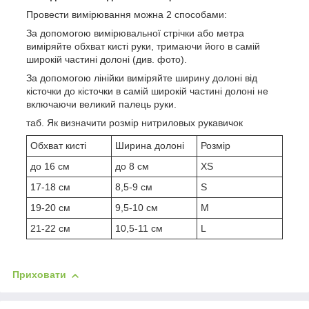
Провести вимірювання можна 2 способами:
За допомогою вимірювальної стрічки або метра
виміряйте обхват кисті руки, тримаючи його в самій
широкій частині долоні (див. фото).
За допомогою лінійки виміряйте ширину долоні від
кісточки до кісточки в самій широкій частині долоні не
включаючи великий палець руки.
таб. Як визначити розмір нитриловых рукавичок
Обхват кисті
Ширина долоні
Розмір
до 16 см
до 8 см
XS
17-18 см
8,5-9 см
S
19-20 см
9,5-10 см
M
21-22 см
10,5-11 см
L
Приховати