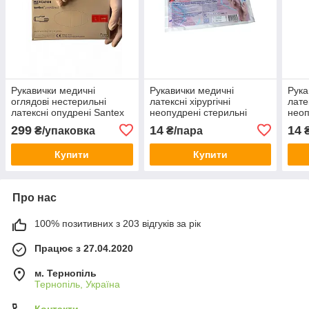
Рукавички медичні
Рукавички медичні
Рука
оглядові нестерильні
латексні хірургічні
лате
латексні опудрені Santex
неопудрені стерильні
неоп
powdered L (50 пар/уп)
RIVERGLOVES IGAR
RIV
299
14
14
₴/упаковка
₴/пара
₴
(50пар/уп.) р 7
(50п
Купити
Купити
Про нас
100% позитивних з 203 відгуків за рік
Працює з 27.04.2020
м. Тернопіль
Тернопіль, Україна
Контакти