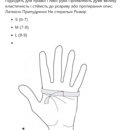
Підходять для правої і лівої руки Проявляють дуже велику
еластичність і стійкість до розриву або протирання опис:
Латексні Припудренні Не стерильні Розмір:
S (6-7)
M (7-8)
L (8-9)