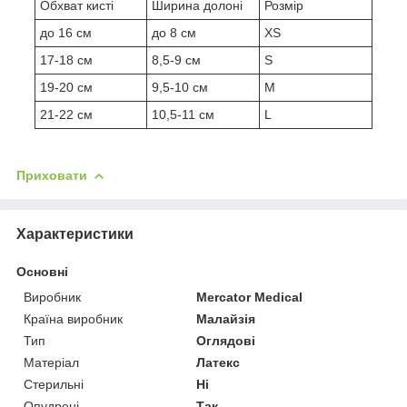
Обхват кисті
Ширина долоні
Розмір
до 16 см
до 8 см
XS
17-18 см
8,5-9 см
S
19-20 см
9,5-10 см
M
21-22 см
10,5-11 см
L
Приховати
Характеристики
Основні
Виробник
Mercator Medical
Країна виробник
Малайзія
Тип
Оглядові
Матеріал
Латекс
Стерильні
Ні
Опудрені
Так