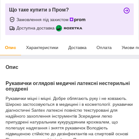
Що таке купити з Пром?
Замовлення під захистом
Доступна доставка
Опис
Характеристики
Доставка
Оплата
Умови п
Опис
Рукавички оглядові медичні латексні нестерильні
опудрені
Рукавички міцні і міцні. Добре облягають руку і не ковзають.
Широко застосовуються в медицині і в косметології. рукавички
діагностичні Santex латексні повністю текстуровані для
надійного захоплення інструментів Зсередини легко
припудрені натуральним кукурудзяним крохмалем, що
полегшує надягання і зняття рукавичок Володіють
підвищеною стійкістю до дезінфектантів на спиртовій основі