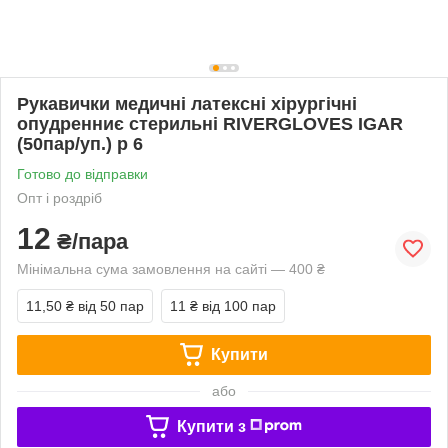
Рукавички медичні латексні хірургічні
опудренниє стерильні RIVERGLOVES IGAR
(50пар/уп.) р 6
Готово до відправки
Опт і роздріб
12
₴/пара
Мінімальна сума замовлення на сайті — 400 ₴
11,50 ₴
від 50 пар
11 ₴
від 100 пар
Купити
або
Купити з