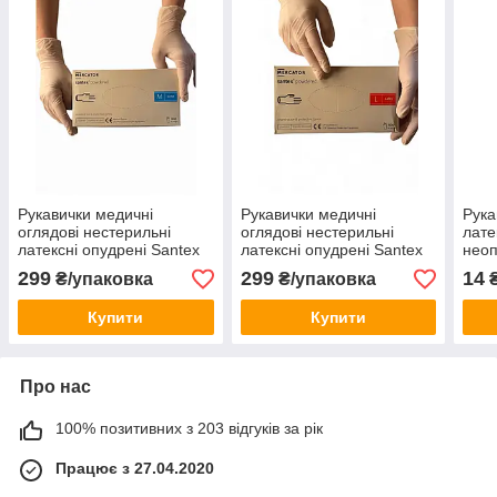
Рукавички медичні
Рукавички медичні
Рука
оглядові нестерильні
оглядові нестерильні
лате
латексні опудрені Santex
латексні опудрені Santex
неоп
powdered M (50 пар/уп)
powdered L (50 пар/уп)
RIV
299
299
14
₴/упаковка
₴/упаковка
₴
(50п
Купити
Купити
Про нас
100% позитивних з 203 відгуків за рік
Працює з 27.04.2020