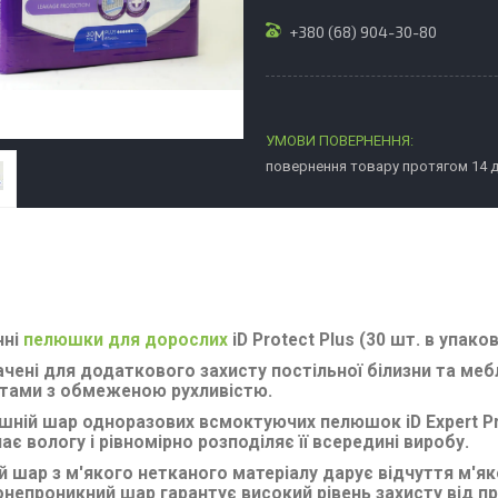
+380 (68) 904-30-80
повернення товару протягом 14 
чні
пелюшки для дорослих
iD Protect Plus (30 шт. в упаков
чені для додаткового захисту постільної білизни та меб
нтами з обмеженою рухливістю.
ішній шар одноразових всмоктуючих пелюшок iD Expert P
ає вологу і рівномірно розподіляє її всередині виробу.
й шар з м'якого нетканого матеріалу дарує відчуття м'як
непроникний шар гарантує високий рівень захисту від пр