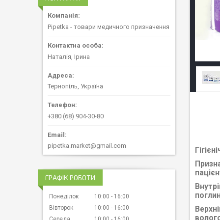
Pipetka - товари медичного призначення
Наталія, Ірина
Тернопіль, Україна
+380 (68) 904-30-80
pipetka.market@gmail.com
Гігієні
Призна
паціє
ГРАФІК РОБОТИ
Внутр
поглин
Понеділок
10:00
16:00
Вівторок
10:00
16:00
Верхні
волого
Середа
10:00
16:00