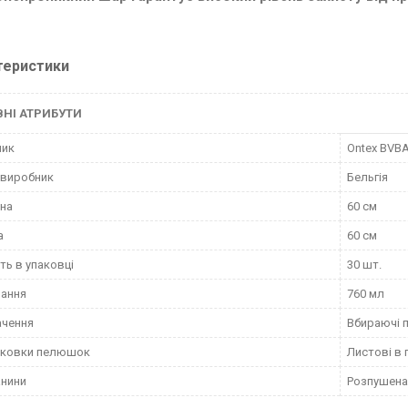
теристики
НІ АТРИБУТИ
ник
Ontex BVB
 виробник
Бельгія
на
60 см
а
60 см
сть в упаковці
30 шт.
нання
760 мл
ачення
Вбираючі 
аковки пелюшок
Листові в 
анини
Розпушена