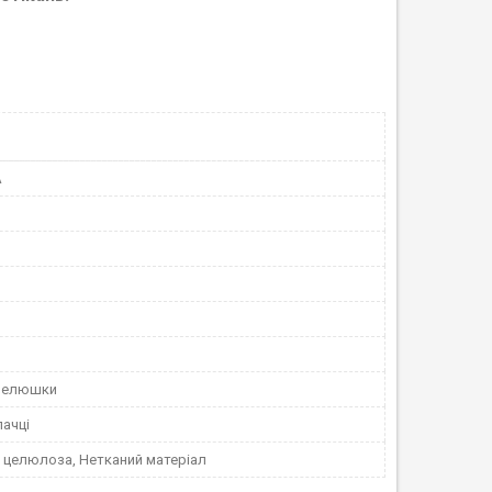
A
пелюшки
пачці
 целюлоза, Нетканий матеріал