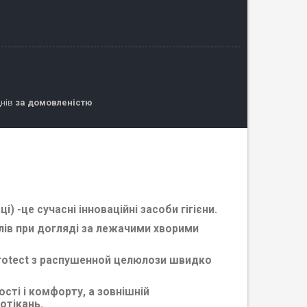
днів
за домовленістю
ці) -це сучасні інноваційні засоби гігієни.
лів при догляді за лежачими хворими
rotect з распушенной целюлози швидко
ості і комфорту, а зовнішній
отікань.