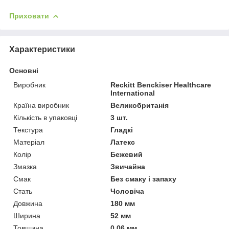
Приховати
Характеристики
Основні
Виробник
Reckitt Benckiser Healthcare
International
Країна виробник
Великобританія
Кількість в упаковці
3 шт.
Текстура
Гладкі
Матеріал
Латекс
Колір
Бежевий
Змазка
Звичайна
Смак
Без смаку і запаху
Стать
Чоловіча
Довжина
180 мм
Ширина
52 мм
Товщина
0.06 мм