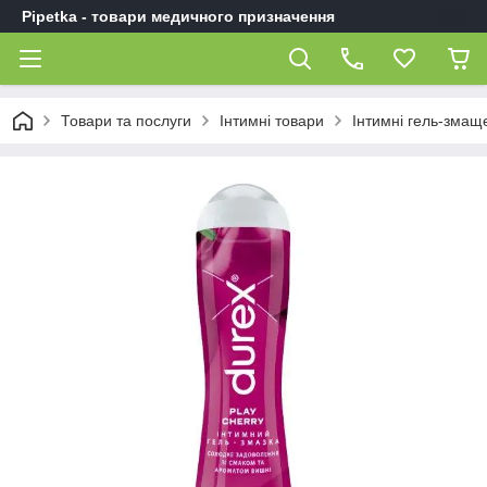
Pipetka - товари медичного призначення
Товари та послуги
Інтимні товари
Інтимні гель-змащ