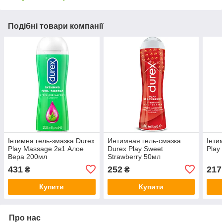
Подібні товари компанії
Інтимна гель-змазка Durex
Интимная гель-смазка
Інти
Play Massage 2в1 Алое
Durex Play Sweet
Play
Вера 200мл
Strawberry 50мл
431
252
217
₴
₴
Купити
Купити
Про нас