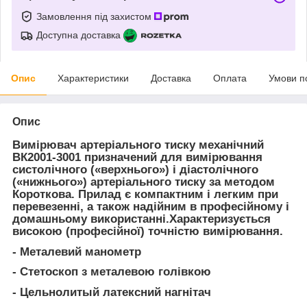
Замовлення під захистом
Доступна доставка
Опис
Характеристики
Доставка
Оплата
Умови п
Опис
Вимірювач артеріального тиску механічний
ВК2001-3001 призначений для вимірювання
систолічного («верхнього») і діастолічного
(«нижнього») артеріального тиску за методом
Короткова. Прилад є компактним і легким при
перевезенні, а також надійним в професійному і
домашньому використанні.Характеризується
високою (професійної) точністю вимірювання.
- Металевий манометр
- Стетоскоп з металевою голівкою
- Цельнолитый латексний нагнітач