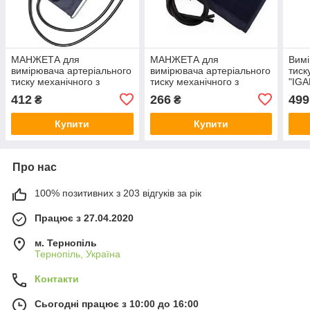
МАНЖЕТА для
МАНЖЕТА для
Вимі
вимірювача артеріального
вимірювача артеріального
тиск
тиску механічного з
тиску механічного з
"IGA
пневматикою, велика (35-
пневматикою (24-38см)
412
266
499
₴
₴
46см)
Купити
Купити
Про нас
100% позитивних з 203 відгуків за рік
Працює з 27.04.2020
м. Тернопіль
Тернопіль, Україна
Контакти
Сьогодні працює з 10:00 до 16:00