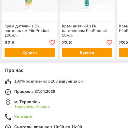
Крем дитячий з D-
Крем дитячий з D-
Крем
пантенолом FitoProduct
пантенолом FitoProduct
Fito
100мл.
50мл.
32
23
23
₴
₴
Купити
Купити
Про нас
100% позитивних з 203 відгуків за рік
Працює з 27.04.2020
м. Тернопіль
Тернопіль, Україна
Контакти
Сьогодні працює з 10:00 до 16:00