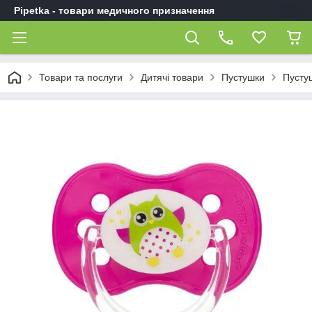
Pipetka - товари медичного призначення
Товари та послуги
Дитячі товари
Пустушки
Пустуш