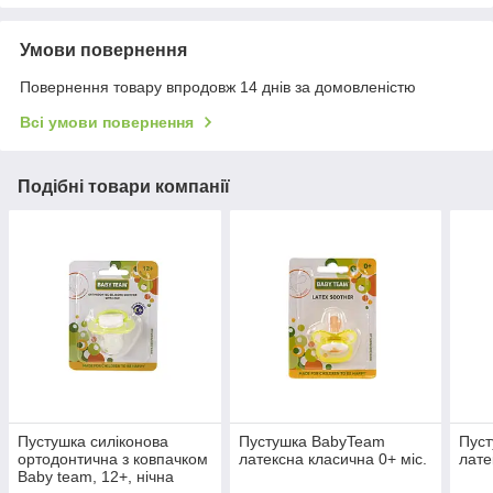
Умови повернення
Повернення товару впродовж 14 днів за домовленістю
Всі умови повернення
Подібні товари компанії
Пустушка силіконова
Пустушка BabyTeam
Пус
ортодонтична з ковпачком
латексна класична 0+ міс.
лате
Baby team, 12+, нічна