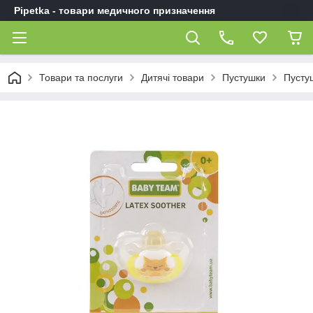
Pipetka - товари медичного призначення
Товари та послуги
Дитячі товари
Пустушки
Пусту