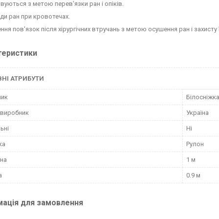
вуються з метою перев'язки ран і опіків.
ди ран при кровотечах.
ня пов'язок після хірургічних втручань з метою осушення ран і захисту їх
теристики
НІ АТРИБУТИ
ник
Білосніжк
 виробник
Україна
ьні
Ні
ка
Рулон
на
1 м
а
0.9 м
мація для замовлення