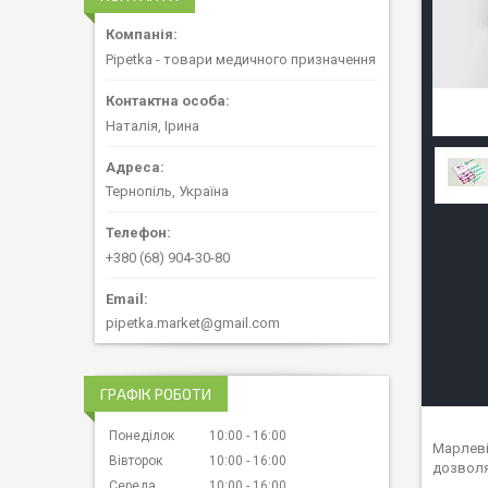
Pipetka - товари медичного призначення
Наталія, Ірина
Тернопіль, Україна
+380 (68) 904-30-80
pipetka.market@gmail.com
ГРАФІК РОБОТИ
Понеділок
10:00
16:00
Марлеві
Вівторок
10:00
16:00
дозволя
Середа
10:00
16:00