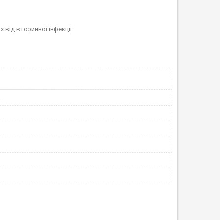
 від вторинної інфекції.
а