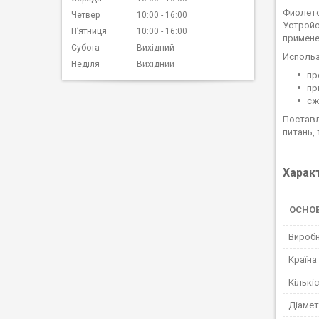
Фиолет
Четвер
10:00
16:00
Устройс
Пʼятниця
10:00
16:00
примене
Субота
Вихідний
Использ
Неділя
Вихідний
пр
пр
сж
Поставл
питань,
Харак
ОСНОВ
Вироб
Країна
Кількі
Діамет