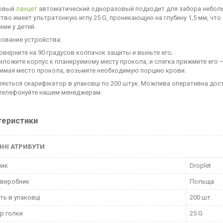
овый
ланцет
автоматический одноразовый подходит для забора небольш
тво имеет ультратонкую иглу 25 G, проникающую на глубину 1,5 мм, чт
нии у детей.
ование устройства:
оверните на 90 градусов колпачок защиты и выньте его;
иложите корпус к планируемому месту прокола, и слегка прижмите его 
имая место прокола, возьмите необходимую порцию крови.
яється скарифікатор в упаковці по 200 штук. Можлива оперативна доставк
 телефонуйте нашим менеджерам.
теристики
НІ АТРИБУТИ
ник
Droplet
 виробник
Польща
сть в упаковці
200 шт.
р голки
25 G