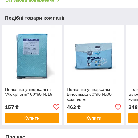
Всі умови повернення
Подібні товари компанії
Пелюшки універсальні
Пелюшки універсальні
Пелю
"Alexpharm" 60*60 №15
Білосніжка 60*90 №30
Біло
компактні
комп
157
463
348
₴
₴
Купити
Купити
Про нас