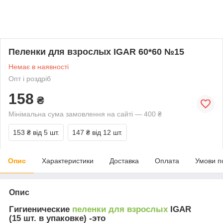
Пеленки для взрослых IGAR 60*60 №15
Немає в наявності
Опт і роздріб
158
₴
Мінімальна сума замовлення на сайті — 400 ₴
153 ₴
від 5 шт.
147 ₴
від 12 шт.
Опис
Характеристики
Доставка
Оплата
Умови п
Опис
Гигиенические
пеленки для взрослых
IGAR
(15 шт. в упаковке) -это