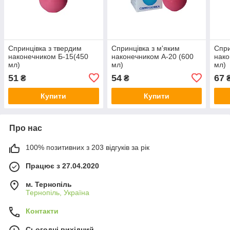
Спринцівка з твердим
Спринцівка з м'яким
Спри
наконечником Б-15(450
наконечником А-20 (600
нако
мл)
мл)
мл)
51
54
67
₴
₴
Купити
Купити
Про нас
100% позитивних з 203 відгуків за рік
Працює з 27.04.2020
м. Тернопіль
Тернопіль, Україна
Контакти
Сьогодні вихідний