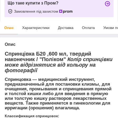
Що таке купити з Пром?
Замовлення під захистом
Опис
Характеристики
Доставка
Оплата
Умови п
Опис
Спринцівка Б20 ,600 мл, твердий
наконечник / "Поліком"
Колір спринцівки
може відрізнятися від кольору на
фотографії
Спринцовка — медицинский инструмент,
предназначенный для постановки клизмы, для
очищения, промывания и спринцевания прямой
и толстой кишки либо для введения в прямую
или толстую кишку растворов лекарственных
веществ. Также применяется в гинекологии для
ирригации (орошения) влагалища.
Классификация спринцовок: