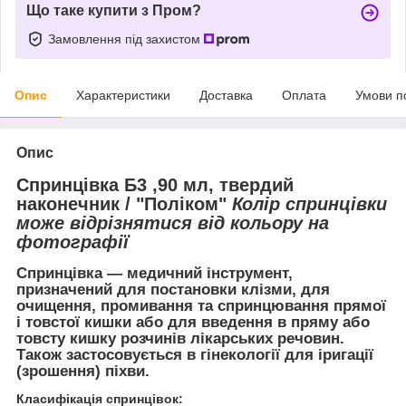
Що таке купити з Пром?
Замовлення під захистом
Опис
Характеристики
Доставка
Оплата
Умови п
Опис
Спринцівка Б3 ,90 мл, твердий
наконечник / "Поліком"
Колір спринцівки
може відрізнятися від кольору на
фотографії
Спринцівка — медичний інструмент,
призначений для постановки клізми, для
очищення, промивання та спринцювання прямої
і товстої кишки або для введення в пряму або
товсту кишку розчинів лікарських речовин.
Також застосовується в гінекології для іригації
(зрошення) піхви.
Класифікація спринцівок: