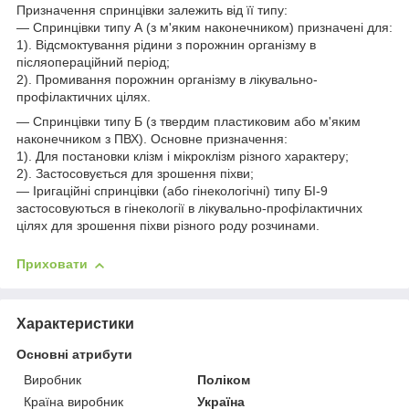
Призначення спринцівки залежить від її типу:
— Спринцівки типу А (з м'яким наконечником) призначені для:
1). Відсмоктування рідини з порожнин організму в
післяопераційний період;
2). Промивання порожнин організму в лікувально-
профілактичних цілях.
— Спринцівки типу Б (з твердим пластиковим або м'яким
наконечником з ПВХ). Основне призначення:
1). Для постановки клізм і мікроклізм різного характеру;
2). Застосовується для зрошення піхви;
— Іригаційні спринцівки (або гінекологічні) типу БІ-9
застосовуються в гінекології в лікувально-профілактичних
цілях для зрошення піхви різного роду розчинами.
Приховати
Характеристики
Основні атрибути
Виробник
Поліком
Країна виробник
Україна