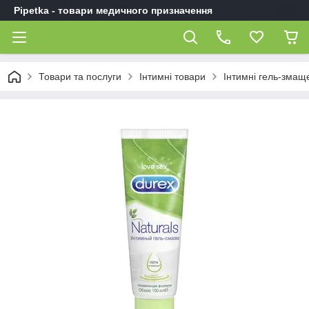
Pipetka - товари медичного призначення
Товари та послуги
Інтимні товари
Інтимні гель-змащ