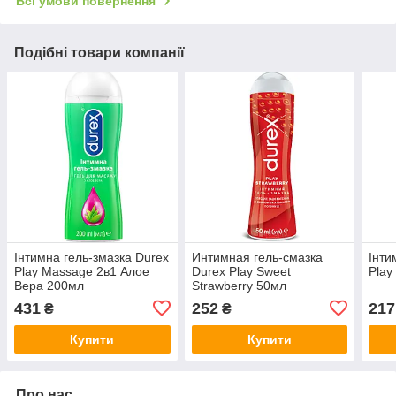
Всі умови повернення
Подібні товари компанії
Інтимна гель-змазка Durex
Интимная гель-смазка
Інти
Play Massage 2в1 Алое
Durex Play Sweet
Play
Вера 200мл
Strawberry 50мл
431
252
217
₴
₴
Купити
Купити
Про нас