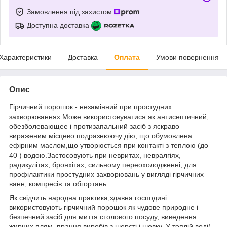
Замовлення під захистом
Доступна доставка
Характеристики
Доставка
Оплата
Умови повернення
Опис
Гірчичний порошок - незамінний при простудних
захворюваннях.Може використовуватися як антисептичний,
обезболевающее і протизапальний засіб з яскраво
вираженим місцево подразнюючу дію, що обумовлена
ефірним маслом,що утворюється при контакті з теплою (до
40 ) водою.Застосовують при невритах, невралгіях,
радикулітах, бронхітах, сильному переохолодженні, для
профілактики простудних захворювань у вигляді гірчичних
ванн, компресів та обгортань.
Як свідчить народна практика,здавна господині
використовують гірчичний порошок як чудове природне і
безпечний засіб для миття столового посуду, виведення
жирних плям, прання виробів з шерсті і шовку. У теплій воді(