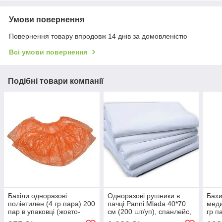
Умови повернення
Повернення товару впродовж 14 днів за домовленістю
Всі умови повернення
Подібні товари компанії
Бахіли одноразові
Одноразові рушники в
Бахи
поліетилен (4 гр пара) 200
пачці Panni Mlada 40*70
меди
пар в упаковці (жовто-
см (200 шт/уп), спанлейс,
гр п
помаранчеві)
40г/м2 текстура : сітка
упак