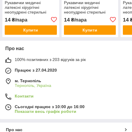
Рукавички медичні
Рукавички медичні
Рука
латексні хірургічні
латексні хірургічні
лате
неопудрені стерильні
неопудрені стерильні
неоп
RIVERGLOVES IGAR
RIVERGLOVES IGAR
RIV
14
14
14
₴/пара
₴/пара
₴
(50пар/уп.) р 7
(50пар/уп.) р 7,5
(50п
Купити
Купити
Про нас
100% позитивних з 203 відгуків за рік
Працює з 27.04.2020
м. Тернопіль
Тернопіль, Україна
Контакти
Сьогодні працює з 10:00 до 16:00
Показати весь графік роботи
Про нас