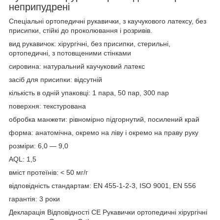
неприпудрені
Спеціальні ортопедичні рукавички, з каучукового латексу, без
присипки, стійкі до проколювання і розривів.
вид рукавичок: хірургічні, без присипки, стерильні,
ортопедичні, з потовщеними стінками
сировина: натуральний каучуковий латекс
засіб для присипки: відсутній
кількість в одній упаковці: 1 пара, 50 пар, 300 пар
поверхня: текстурована
обробка манжети: рівномірно підгорнутий, посилений край
форма: анатомічна, окремо на ліву і окремо на праву руку
розміри: 6,0 — 9,0
AQL: 1,5
вміст протеїнів: < 50 мг/г
відповідність стандартам: EN 455-1-2-3, ISO 9001, EN 556
гарантія: 3 роки
Декларація Відповідності СЕ Рукавички ортопедичні хірургічні