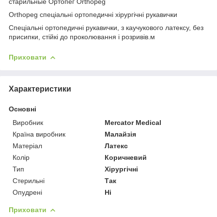
старильные Ортопег Orthopeg
Orthopeg спеціальні ортопедичні хірургічні рукавички
Спеціальні ортопедичні рукавички, з каучукового латексу, без
присипки, стійкі до проколювання і розривів.м
Приховати
Характеристики
Основні
Виробник
Mercator Medical
Країна виробник
Малайзія
Матеріал
Латекс
Колір
Коричневий
Тип
Хірургічні
Стерильні
Так
Опудрені
Ні
Приховати