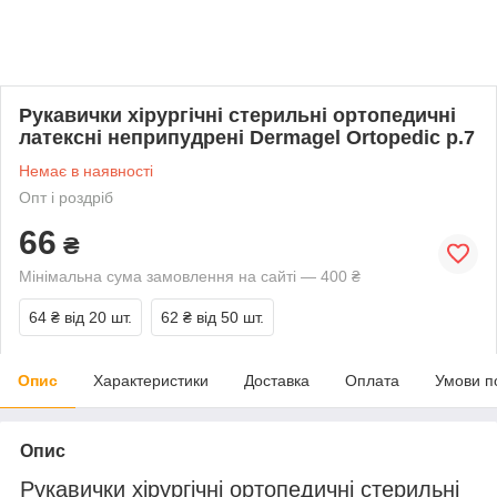
Рукавички хірургічні стерильні ортопедичні
латексні неприпудрені Dermagel Ortopedic р.7
Немає в наявності
Опт і роздріб
66
₴
Мінімальна сума замовлення на сайті — 400 ₴
64 ₴
від 20 шт.
62 ₴
від 50 шт.
Опис
Характеристики
Доставка
Оплата
Умови п
Опис
Рукавички хірургічні ортопедичні стерильні