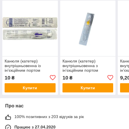
Канюля (катетер)
Канюля (катетер)
Каню
внутрішньовенна із
внутрішньовенна з
внут
ін'єкційним портом
ін'єкційним портом
ін'є
Alexpharm 26G*19
Alexpharm 24G*19 (жовта)
Alex
10
10
9,2
₴
₴
(фіолетова)
(рож
Купити
Купити
Про нас
100% позитивних з 203 відгуків за рік
Працює з 27.04.2020