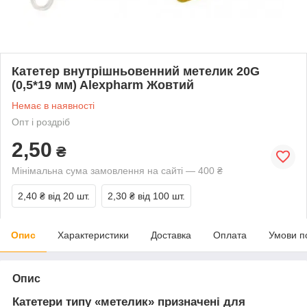
Катетер внутрішньовенний метелик 20G
(0,5*19 мм) Alexpharm Жовтий
Немає в наявності
Опт і роздріб
2,50
₴
Мінімальна сума замовлення на сайті — 400 ₴
2,40 ₴
від 20 шт.
2,30 ₴
від 100 шт.
Опис
Характеристики
Доставка
Оплата
Умови п
Опис
Катетери типу «метелик» призначені для