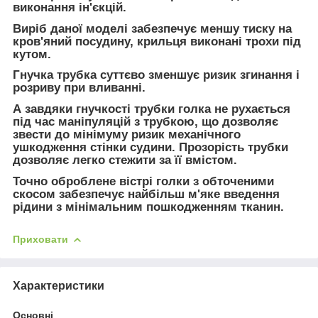
виконання ін'єкцій.
Виріб даної моделі забезпечує меншу тиску на
кров'яний посудину, крильця виконані трохи під
кутом.
Гнучка трубка суттєво зменшує ризик згинання і
розриву при вливанні.
А завдяки гнучкості трубки голка не рухається
під час маніпуляцій з трубкою, що дозволяє
звести до мінімуму ризик механічного
ушкодження стінки судини. Прозорість трубки
дозволяє легко стежити за її вмістом.
Точно оброблене вістрі голки з обточеними
скосом забезпечує найбільш м'яке введення
рідини з мінімальним пошкодженням тканин.
Приховати
Характеристики
Основні