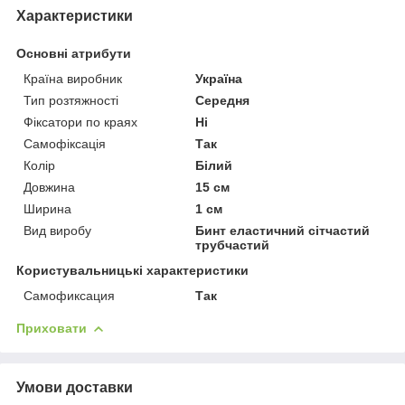
Характеристики
Основні атрибути
Країна виробник
Україна
Тип розтяжності
Середня
Фіксатори по краях
Ні
Самофіксація
Так
Колір
Білий
Довжина
15 см
Ширина
1 см
Вид виробу
Бинт еластичний сітчастий
трубчастий
Користувальницькі характеристики
Самофиксация
Так
Приховати
Умови доставки