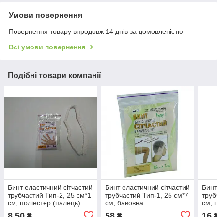
Умови повернення
Повернення товару впродовж 14 днів за домовленістю
Всі умови повернення
Подібні товари компанії
Бинт еластичний сітчастий
Бинт еластичний сітчастий
Бинт
трубчастий Тип-2, 25 см*1
трубчастий Тип-1, 25 см*7
труб
см, поліестер (палець)
см, бавовна
см, 
(голова,стегно)
8,50
58
16
₴
₴