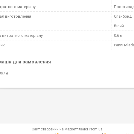
тратного матеріалу
Простира
ал виготовлення
Спанбонд
Білий
 витратного матеріалу
0.6 м
ник
Panni Mlad
мація для замовлення
397 ₴
Сайт створений на маркетплейсі
Prom.ua