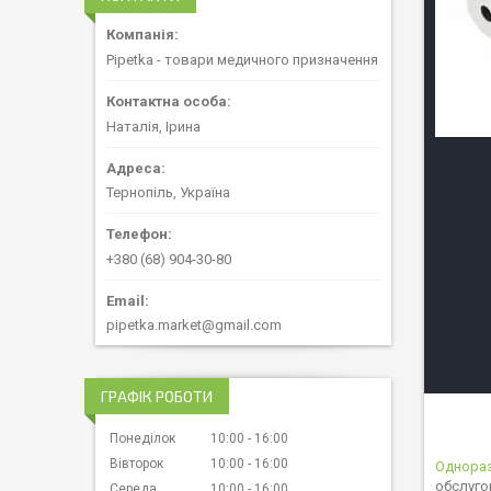
Pipetka - товари медичного призначення
Наталія, Ірина
Тернопіль, Україна
+380 (68) 904-30-80
pipetka.market@gmail.com
ГРАФІК РОБОТИ
Понеділок
10:00
16:00
Вівторок
10:00
16:00
Однора
обслугов
Середа
10:00
16:00