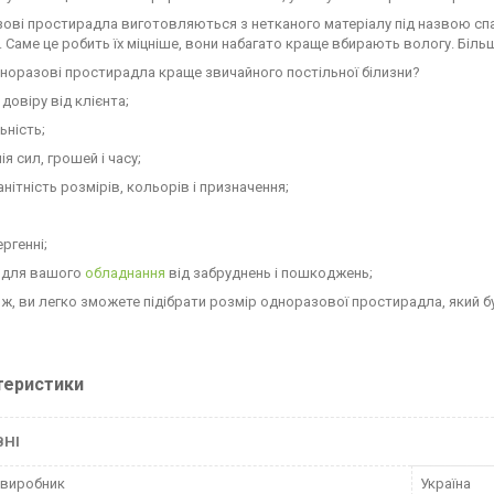
ові простирадла виготовляються з нетканого матеріалу під назвою спа
. Саме це робить їх міцніше, вони набагато краще вбирають вологу. Біль
норазові простирадла краще звичайного постільної білизни?
 довіру від клієнта;
ьність;
ія сил, грошей і часу;
анітність розмірів, кольорів і призначення;
ергенні;
т для вашого
обладнання
від забруднень і пошкоджень;
 ж, ви легко зможете підібрати розмір одноразової простирадла, який б
теристики
ВНІ
 виробник
Україна