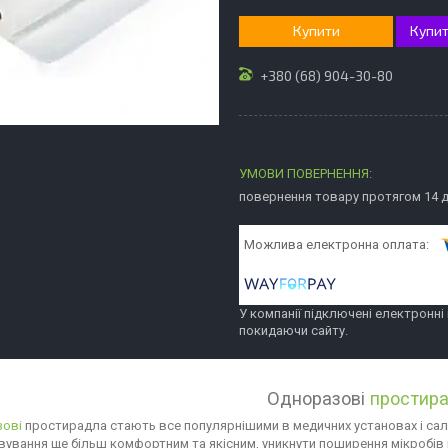
Купити
Купит
+380 (68) 904-30-80
повернення товару протягом 14 
У компанії підключені електронні
покидаючи сайту.
Одноразові
простир
зові
простирадла стають все популярнішими в медичних установах і са
ування ще більш комфортним та якісним, уникнути поширення мікробів і в