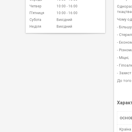
Однораз
Четвер
10:00
16:00
ткацтва
Пʼятниця
10:00
16:00
Чому од
Субота
Вихідний
Неділя
Вихідний
- Більшу
- Стерил
- Економ
- Різном
- Міцні;
- Гіпоал
- Захис
До того
Харак
ОСНО
Країна