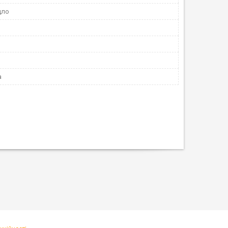
дло
a