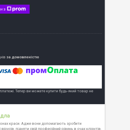
и з
днів
за домовленістю
 платежі. Тепер ви можете купити будь-який товар не
адла
лонах краси. Адже вони допомагають зробити
ірусів, підняти свій професійний рівень в очах клієнтів.