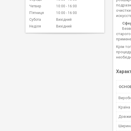
подразн
Четвер
10:00
16:00
очистки
Пʼятниця
10:00
16:00
искусст
Субота
Вихідний
Сфе
Неділя
Вихідний
Безворс
старого
примене
Крім то
процеду
необхід
Харак
ОСНО
Вироб
Країна
Довжи
Ширина