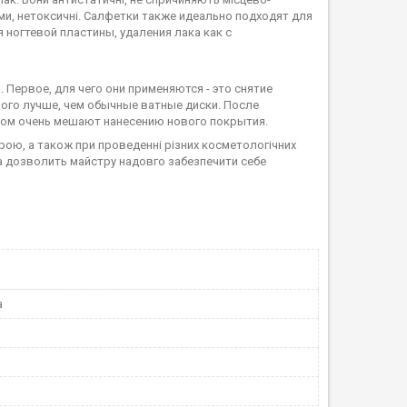
ами, нетоксичні. Салфетки также идеально подходят для
 ногтевой пластины, удаления лака как с
рвое, для чего они применяются - это снятие
ного лучше, чем обычные ватные диски. После
отом очень мешают нанесению нового покрытия.
ірою, а також при проведенні різних косметологічних
ка дозволить майстру надовго забезпечити себе
a