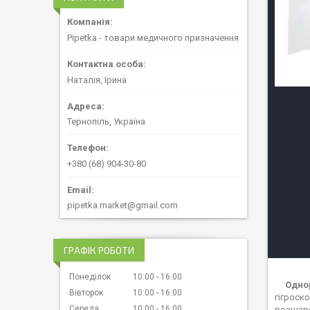
Pipetka - товари медичного призначення
Наталія, Ірина
Тернопіль, Україна
+380 (68) 904-30-80
pipetka.market@gmail.com
ГРАФІК РОБОТИ
Понеділок
10:00
16:00
Одно
Вівторок
10:00
16:00
гігроск
Середа
10:00
16:00
розшаро