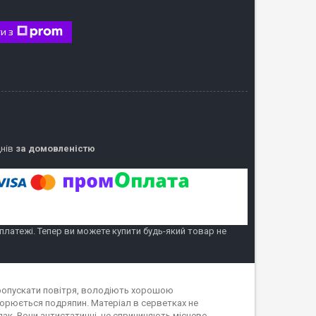
и з
днів
за домовленістю
 платежі. Тепер ви можете купити будь-який товар не
 пропускати повітря, володіють хорошою
творюється подряпин. Матеріал в серветках не
ак. Вони антистатичні, не спричиняють місцево-