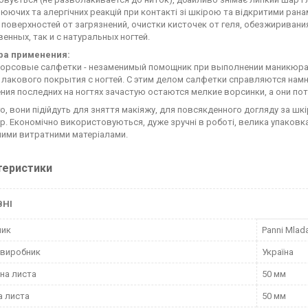
юючих та алергічних реакцій при контакті зі шкірою та відкритими ран
 поверхностей от загрязнений, очистки кисточек от геля, обезжиривания
венных, так и с натуральных ногтей.
ра применения:
овые салфетки - незаменимый помощник при выполнении маникюра. Пе
 лакового покрытия с ногтей. С этим делом салфетки справляются нам
ния последних на ногтях зачастую остаются мелкие ворсинки, а они п
го, вони підійдуть для зняття макіяжу, для повсякденного догляду за шк
р. Економічно використовуються, дуже зручні в роботі, велика упаков
ними витратними матеріалами.
теристики
ВНІ
ник
Panni Mlad
 виробник
Україна
на листа
50 мм
 листа
50 мм