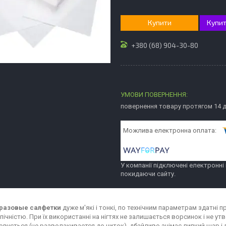
Купити
Купит
+380 (68) 904-30-80
повернення товару протягом 14 
У компанії підключені електронні
покидаючи сайту.
разовые салфетки
дуже м'які і тонкі, по технічним параметрам здатні
опічністю. При їх використанні на нігтях не залишається ворсинок і не у
вується (не разволакивается до ниток), дбайливо знімає липкий шар і л