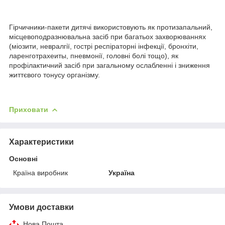
Гірчичники-пакети дитячі використовують як протизапальний,
місцевоподразнювальна засіб при багатьох захворюваннях
(міозити, невралгії, гострі респіраторні інфекції, бронхіти,
ларенготрахеиты, пневмонії, головні болі тощо), як
профілактичний засіб при загальному ослабленні і зниження
життєвого тонусу організму.
Приховати
Характеристики
Основні
Країна виробник
Україна
Умови доставки
Нова Пошта