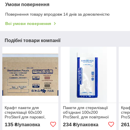
Умови повернення
Повернення товару впродовж 14 днів за домовленістю
Всі умови повернення
Подібні товари компанії
Крафт пакети для
Пакети для стерилізації
Краф
стерилізації 60х100
об'єднані 100х200
стер
ProSteril для парової,
ProSteril, для повітряної
ProS
повітряної,
стерелізації 100 шт
пові
135
234
261
₴/упаковка
₴/упаковка
этиленоксидної 100 шт
этил