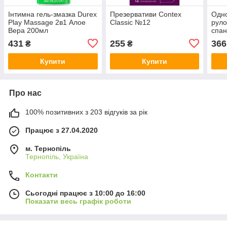
Інтимна гель-змазка Durex
Презервативи Contex
Одно
Play Massage 2в1 Алое
Classic №12
руло
Вера 200мл
спан
м/ру
431
255
366
₴
₴
Купити
Купити
Про нас
100% позитивних з 203 відгуків за рік
Працює з 27.04.2020
м. Тернопіль
Тернопіль, Україна
Контакти
Сьогодні працює з 10:00 до 16:00
Показати весь графік роботи