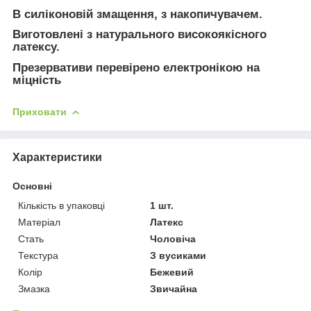
В силіконовій змащення, з накопичувачем.
Виготовлені з натурального високоякісного
латексу.
Презервативи перевірено електронікою на
міцність
Приховати
Характеристики
Основні
Кількість в упаковці
1 шт.
Матеріал
Латекс
Стать
Чоловіча
Текстура
З вусиками
Колір
Бежевий
Змазка
Звичайна