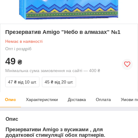
Презерватив Amigo "Небо в алмазах" №1
Немає в наявності
Опт і роздріб
49
₴
Мінімальна сума замовлення на сайті — 400 ₴
47 ₴
від 10 шт.
45 ₴
від 20 шт.
Опис
Характеристики
Доставка
Оплата
Умови п
Опис
Презервативи
Amigo
з вусиками , для
додаткової стимуляції обох партнерів.