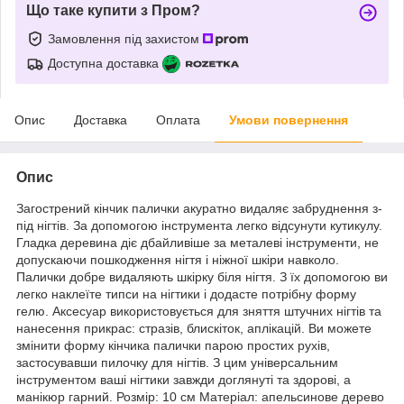
Що таке купити з Пром?
Замовлення під захистом
Доступна доставка
Опис
Доставка
Оплата
Умови повернення
Опис
Загострений кінчик палички акуратно видаляє забруднення з-
під нігтів. За допомогою інструмента легко відсунути кутикулу.
Гладка деревина діє дбайливіше за металеві інструменти, не
допускаючи пошкодження нігтя і ніжної шкіри навколо.
Палички добре видаляють шкірку біля нігтя. З їх допомогою ви
легко наклеїте типси на нігтики і додасте потрібну форму
гелю. Аксесуар використовується для зняття штучних нігтів та
нанесення прикрас: стразів, блискіток, аплікацій. Ви можете
змінити форму кінчика палички парою простих рухів,
застосувавши пилочку для нігтів. З цим універсальним
інструментом ваші нігтики завжди доглянуті та здорові, а
манікюр гарний. Розмір: 10 см Матеріал: апельсинове дерево