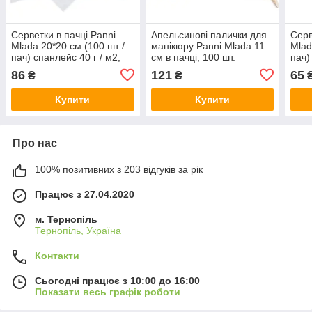
Серветки в пачці Panni
Апельсинові палички для
Серв
Mlada 20*20 см (100 шт /
манікюру Panni Mlada 11
Mlad
пач) спанлейс 40 г / м2,
см в пачці, 100 шт.
пач)
текстура: сітка
текс
86
121
65
₴
₴
₴
Купити
Купити
Про нас
100% позитивних з 203 відгуків за рік
Працює з 27.04.2020
м. Тернопіль
Тернопіль, Україна
Контакти
Сьогодні працює з 10:00 до 16:00
Показати весь графік роботи