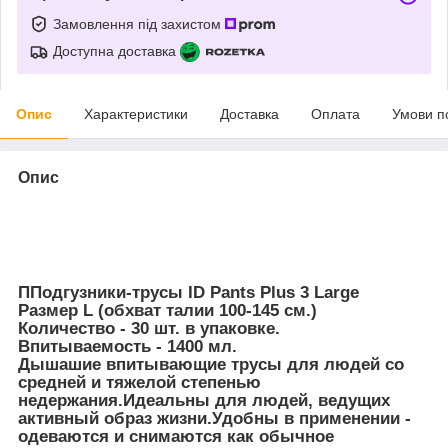
Замовлення під захистом
Доступна доставка
Опис
Характеристики
Доставка
Оплата
Умови п
Опис
ППодгузники-трусы ID Pants Plus 3 Large
Размер L (обхват талии 100-145 см.)
Количество - 30 шт. в упаковке.
Впитываемость - 1400 мл.
Дышашие впитывающие трусы для людей со
средней и тяжелой степенью
недержания.Идеальны для людей, ведущих
активный образ жизни.Удобны в применении -
одеваются и снимаются как обычное