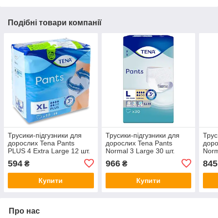
Подібні товари компанії
Трусики-підгузники для
Трусики-підгузники для
Трус
дорослих Tena Pants
дорослих Tena Pants
доро
PLUS 4 Extra Large 12 шт.
Normal 3 Large 30 шт.
Norm
(120-160 см)
(100-135 см)
110 
594
966
845
₴
₴
Купити
Купити
Про нас