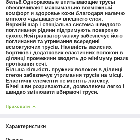
бельё.Одноразовые впитывающие трусы
обеспечивают максимально возможный
комфорт и здоровье кожи благодаря наличю
мягкого «дышащего» внешнего слоя.
Верхній шар і спеціальна система швидкого
поглинання рідини підтримують поверхню
сухою.Нейтралізатор запаху забезпечує його
поглинання та утримання всередині
всмоктуючих трусів. Наявність захисних
бортиків і додаткових еластичних волокон в
ділянці промежини зводить до мінімуму ризик
протікання сечі.
Більша кількість пружних волокон в ділянці
стегон забезпечує утримання трусів на місці.
Еластичні елементи не містять латексу.
Бічні шви розриваються, дозволяючи легко і
швидко змінювати вбираючі труси.
Приховати
Характеристики
Основні