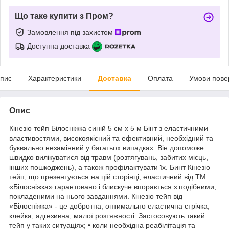
Що таке купити з Пром?
Замовлення під захистом
Доступна доставка
пис
Характеристики
Доставка
Оплата
Умови пове
Опис
Кінезіо тейп Білосніжка синій 5 см х 5 м Бінт з еластичними
властивостями, високоякісний та ефективний, необхідний та
буквально незамінний у багатьох випадках. Він допоможе
швидко вилікуватися від травм (розтягувань, забитих місць,
інших пошкоджень), а також профілактувати їх. Бинт Кінезіо
тейп, що презентується на цій сторінці, еластичний від ТМ
«Білосніжка» гарантовано і блискуче впорається з подібними,
покладеними на нього завданнями. Кінезіо тейп від
«Білосніжка» - це добротна, оптимально еластична стрічка,
клейка, адгезивна, малої розтяжності. Застосовують такий
тейп у таких ситуаціях; • коли необхідна реабілітація та