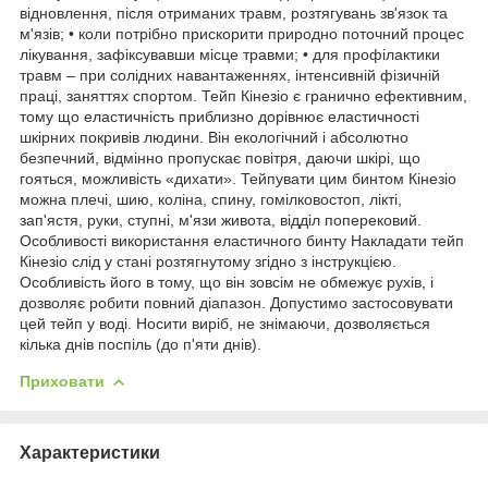
відновлення, після отриманих травм, розтягувань зв'язок та
м'язів; • коли потрібно прискорити природно поточний процес
лікування, зафіксувавши місце травми; • для профілактики
травм – при солідних навантаженнях, інтенсивній фізичній
праці, заняттях спортом. Тейп Кінезіо є гранично ефективним,
тому що еластичність приблизно дорівнює еластичності
шкірних покривів людини. Він екологічний і абсолютно
безпечний, відмінно пропускає повітря, даючи шкірі, що
гояться, можливість «дихати». Тейпувати цим бинтом Кінезіо
можна плечі, шию, коліна, спину, гомілковостоп, лікті,
зап'ястя, руки, ступні, м'язи живота, відділ поперековий.
Особливості використання еластичного бинту Накладати тейп
Кінезіо слід у стані розтягнутому згідно з інструкцією.
Особливість його в тому, що він зовсім не обмежує рухів, і
дозволяє робити повний діапазон. Допустимо застосовувати
цей тейп у воді. Носити виріб, не знімаючи, дозволяється
кілька днів поспіль (до п'яти днів).
Приховати
Характеристики