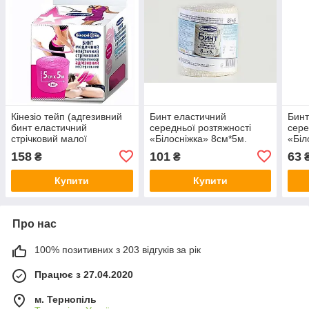
Кінезіо тейп (адгезивний
Бинт еластичний
Бинт
бинт еластичний
середньої розтяжності
сере
стрічковий малої
«Білосніжка» 8см*5м.
«Біл
розтяжності ТМ
158
101
63
₴
₴
"Білосніжка" 5см*5м
(рожевий)
Купити
Купити
Про нас
100% позитивних з 203 відгуків за рік
Працює з 27.04.2020
м. Тернопіль