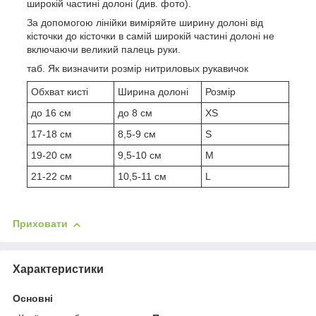
широкій частині долоні (див. фото).
За допомогою лінійки виміряйте ширину долоні від
кісточки до кісточки в самій широкій частині долоні не
включаючи великий палець руки.
таб. Як визначити розмір нитриловых рукавичок
Обхват кисті
Ширина долоні
Розмір
до 16 см
до 8 см
XS
17-18 см
8,5-9 см
S
19-20 см
9,5-10 см
M
21-22 см
10,5-11 см
L
Приховати
Характеристики
Основні