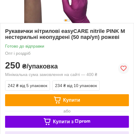
Рукавички нітрилові easyCARE nitrile PINK M
нестерильні неопудрені (50 пар/уп) рожеві
Готово до відправки
Опт і роздріб
250
₴/упаковка
Мінімальна сума замовлення на сайті — 400 ₴
242 ₴
від 5 упаковок
234 ₴
від 10 упаковок
Купити
або
Купити з