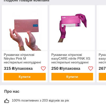
Подібні товари компанії
Рукавички нітрилові
Рукавички нітрилові
Рука
Nitrylex Pink М
easyCARE nitrile PINK ХЅ
easy
нестерильні неопудрені
нестерильні неопудрені
нест
(50 пар/уп) рожеві
(50 пар/уп) рожеві
(50 
315
250
267
₴/упаковка
₴/упаковка
Купити
Купити
Про нас
100% позитивних з 203 відгуків за рік