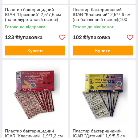
Пластир бактерицидний
Пластир бактерицидний
IGAR "Прозорий" 2,5*7,6 см
IGAR "Класичний" 2,5*7,6 см
(на поліуретановій основі)
(на бавовняній основі)(100
(100 шт/уп.)
шт/уп.)
Готово до відправки
Готово до відправки
123
102
₴/упаковка
₴/упаковка
Купити
Купити
Пластир бактерицидний
Пластир бактерицидний
IGAR "Класичний" 1,9*7,2 см
IGAR "Дитячий" 1,9*5,5 см