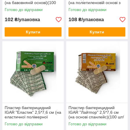
(на бавовняній основі)(100
(на поліетиленовій основі з
шт/уп.)
малюнками)(100 шт/уп.)
Готово до відправки
Готово до відправки
102
108
₴/упаковка
₴/упаковка
Купити
Купити
Пластир бактерицидний
Пластир бактерицидний
IGAR "Еластик" 2,5*7,6 см (на
IGAR "Лайтпор" 2,5*7,6 см
еластичної полімерної
(на основі спанлейс)(100 шт/
основі)(100 шт/уп.)
уп.)
Готово до відправки
Готово до відправки