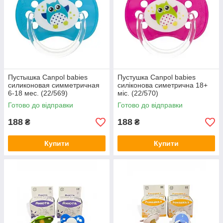
Пустышка Canpol babies
Пустушка Canpol babies
силиконовая симметричная
силіконова симетрична 18+
6-18 мес. (22/569)
міс. (22/570)
Готово до відправки
Готово до відправки
188
188
₴
₴
Купити
Купити